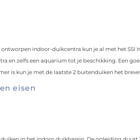
 ontworpen indoor-duikcentra kun je al met het SSI In
ra en zelfs een aquarium tot je beschikking. Een goe
armer is kun je met de laatste 2 buitenduiken het bre
en eisen
duiken in het indoor duikbassin. De opleiding duurt