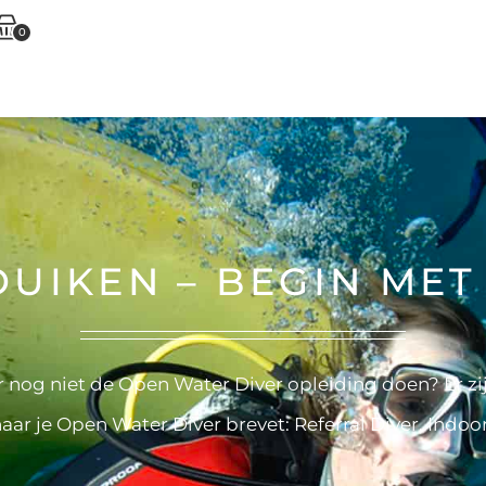
0
DUIKEN – BEGIN MET
r nog niet de Open Water Diver opleiding doen? Er zij
ar je Open Water Diver brevet: Referral Diver, Indoo