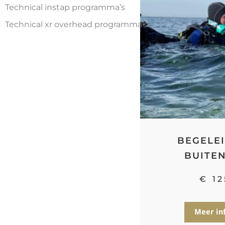
Technical instap programma’s
Technical xr overhead programma’s
BEGELEI
BUITE
€
12
Meer in