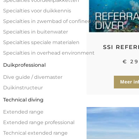
Specialties voordeelpakketten
Specialties voor duikkennis
Specialties in zwembad of confined water
Specialties in buitenwater
Specialties speciale materialen
SSI REFER
Specialties in overhead environment
€
29
Duikprofessional
Dive guide / divemaster
Meer in
Duikinstructeur
Technical diving
Extended range
Extended range professional
Technical extended range