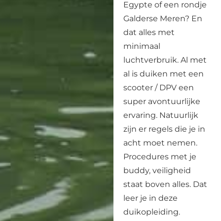
Egypte of een rondje
Galderse Meren? En
dat alles met
minimaal
luchtverbruik. Al met
al is duiken met een
scooter / DPV een
super avontuurlijke
ervaring. Natuurlijk
zijn er regels die je in
acht moet nemen.
Procedures met je
buddy, veiligheid
staat boven alles. Dat
leer je in deze
duikopleiding.