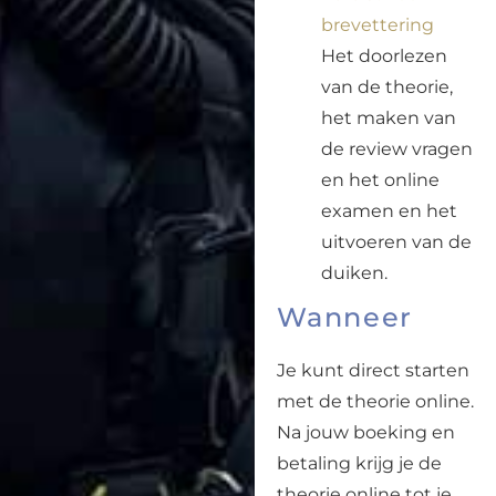
brevettering
Het doorlezen
van de theorie,
het maken van
de review vragen
en het online
examen en het
uitvoeren van de
duiken.
Wanneer
Je kunt direct starten
met de theorie online.
Na jouw boeking en
betaling krijg je de
theorie online tot je