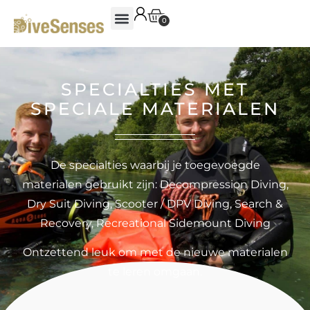
0
SPECIALTIES MET
SPECIALE MATERIALEN
De specialties waarbij je toegevoegde
materialen gebruikt zijn: Decompression Diving,
Dry Suit Diving, Scooter / DPV Diving, Search &
Recovery, Recreational Sidemount Diving
Ontzettend leuk om met de nieuwe materialen
te leren omgaan.