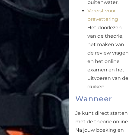
buitenwater.
Vereist voor
brevettering
Het doorlezen
van de theorie,
het maken van
de review vragen
en het online
examen en het
uitvoeren van de
duiken.
Wanneer
Je kunt direct starten
met de theorie online.
Na jouw boeking en