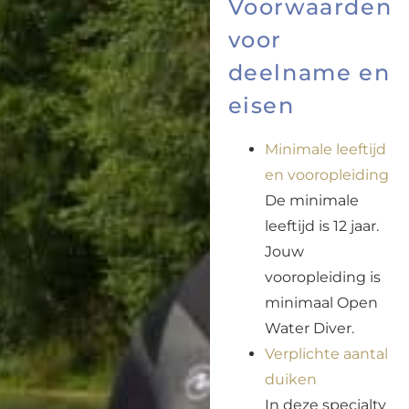
Voorwaarden
voor
deelname en
eisen
Minimale leeftijd
en vooropleiding
De minimale
leeftijd is 12 jaar.
Jouw
vooropleiding is
minimaal Open
Water Diver.
Verplichte aantal
duiken
In deze specialty