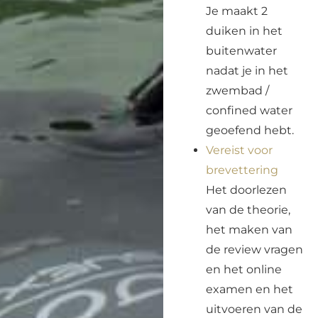
Je maakt 2
duiken in het
buitenwater
nadat je in het
zwembad /
confined water
geoefend hebt.
Vereist voor
brevettering
Het doorlezen
van de theorie,
het maken van
de review vragen
en het online
examen en het
uitvoeren van de