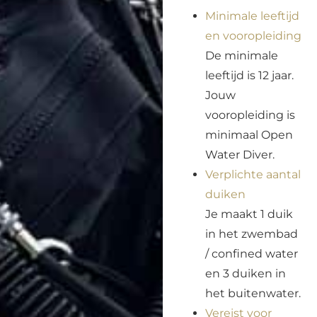
Minimale leeftijd
en vooropleiding
De minimale
leeftijd is 12 jaar.
Jouw
vooropleiding is
minimaal Open
Water Diver.
Verplichte aantal
duiken
Je maakt 1 duik
in het zwembad
/ confined water
en 3 duiken in
het buitenwater.
Vereist voor