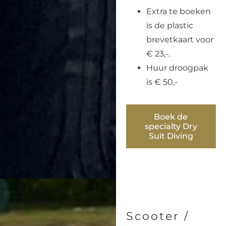
Extra te boeken
is de plastic
brevetkaart voor
€ 23,-.
Huur droogpak
is € 50,-
Boek de
specialty Dry
Suit Diving
Scooter /