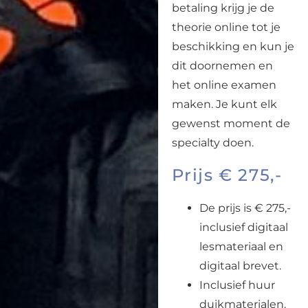
betaling krijg je de
theorie online tot je
beschikking en kun je
dit doornemen en
het online examen
maken. Je kunt elk
gewenst moment de
specialty doen.
Prijs € 275,-
De prijs is € 275,-
inclusief digitaal
lesmateriaal en
digitaal brevet.
Inclusief huur
duikmaterialen.