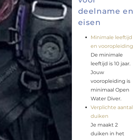
deelname en
eisen
Minimale leeftijd
en vooropleiding
De minimale
leeftijd is 10 jaar.
Jouw
vooropleiding is
minimaal Open
Water Diver.
Verplichte aantal
duiken
Je maakt 2
duiken in het