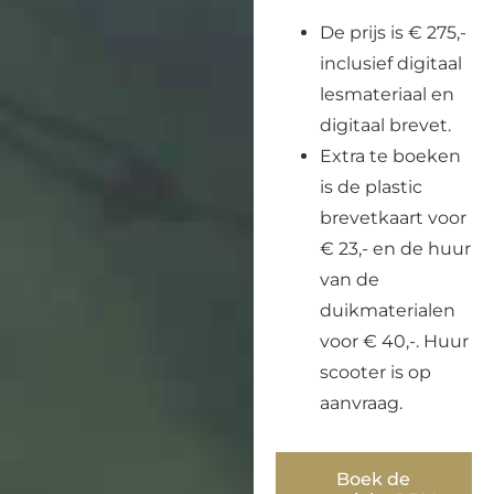
De prijs is € 275,-
inclusief digitaal
lesmateriaal en
digitaal brevet.
Extra te boeken
is de plastic
brevetkaart voor
€ 23,- en de huur
van de
duikmaterialen
voor € 40,-. Huur
scooter is op
aanvraag.
Boek de