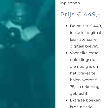
inplannen.
Prijs € 449,-
De prijs is € 449,-
inclusief digitaal
lesmateriaal en
digitaal brevet.
Voor elke extra
opleidingsduik
die nodig is om
het brevet te
halen, wordt €
75,- in rekening
gebracht.
Extra te boeken
is de plastic