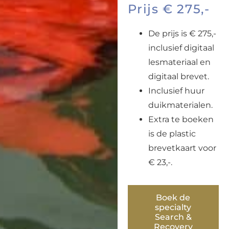
Prijs € 275,-
De prijs is € 275,-
inclusief digitaal
lesmateriaal en
digitaal brevet.
Inclusief huur
duikmaterialen.
Extra te boeken
is de plastic
brevetkaart voor
€ 23,-.
Boek de
specialty
Search &
Recovery