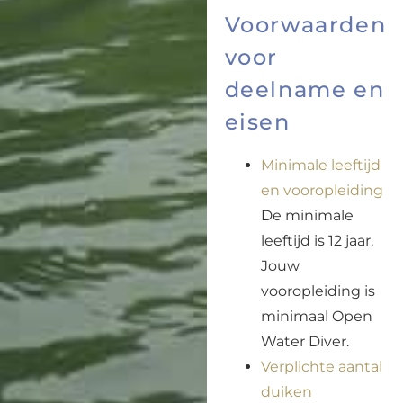
Voorwaarden
voor
deelname en
eisen
Minimale leeftijd
en vooropleiding
De minimale
leeftijd is 12 jaar.
Jouw
vooropleiding is
minimaal Open
Water Diver.
Verplichte aantal
duiken