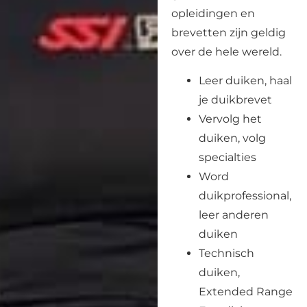
opleidingen en
brevetten zijn geldig
over de hele wereld.
Leer duiken, haal
je duikbrevet
Vervolg het
duiken, volg
specialties
Word
duikprofessional,
leer anderen
duiken
Technisch
duiken,
Extended Range