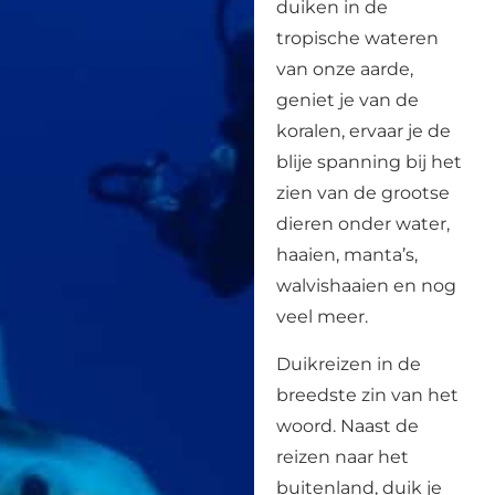
duiken in de
tropische wateren
van onze aarde,
geniet je van de
koralen, ervaar je de
blije spanning bij het
zien van de grootse
dieren onder water,
haaien, manta’s,
walvishaaien en nog
veel meer.
Duikreizen in de
breedste zin van het
woord. Naast de
reizen naar het
buitenland, duik je